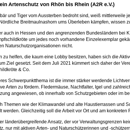
ein Artenschutz von Rhön bis Rhein (A2R e.V.)
bär und Tiger vom Aussterben bedroht sind, weiß mittlerweile j
Nördliche Breitmaulnashorn ums Überleben kämpfen, wissen zu
r auch in Hessen und den angrenzenden Bundesländern bei K
pfschildkröte um jedes noch vorhandene Einzelexemplar gekäm
en Naturschutzorganisationen nicht.
n zu helfen, die kaum eine Lobby besitzen, haben sich die Akti
um Ziel gesetzt. Seit dem Juli 2021 kümmert sich daher der Ve
ildkröte & Co.
eres Schwerpunktthema ist die immer stärker werdende Lichtver
ive Arten zu fördern. Fledermäuse, Nachtfalter, Igel und zahlre
tzung angewiesen, ob innerhalb von Schutzgebieten oder im b
h Themen wie der Klimawandel und alte Haustierrassen und So
 werden. Gleichzeitig soll die Arbeit vor Ort und am konkreten P
der länderübergreifende Ansatz, der vor Verwaltungsgrenzen ke
z, nur mit aktiven Arten- und Naturschützerinnen und -schützern