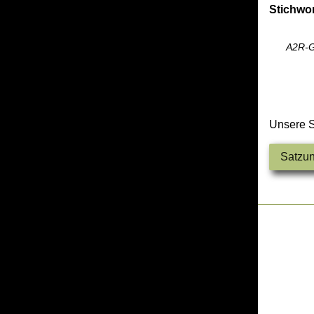
Stichwor
A2R-Gr
Unsere S
Satzun