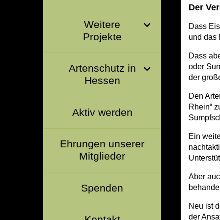
Der Ver
Weitere
Dass Eis
Projekte
und das 
Dass abe
oder Sum
Artenschutz in
der groß
Hessen
Den Arte
Rhein“ z
Aktiv werden
Sumpfsch
Ein weit
Ehrungen unserer
nachtakt
Mitglieder
Unterstü
Aber auc
Spenden
behandelt
Neu ist 
der Ansat
Kontakt