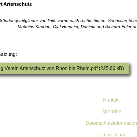
t Artenschutz
ündungsmitglieder von links vorne nach rechts hinten: Sebastian Scho
Matthias Kuprian, Olaf Homeier, Daniela und Richard Euler u
atzung:
g Verein Artenschutz von Rhön bis Rhein.pdf (225.86 kB)
Kontakt
Spenden
Datenschutzinformation
Impressum